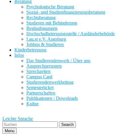
Beratung
Psychologische Beratung
Sozial- und Studienfinanzierungsberatung
Rechtsberatung
Studieren mit Behinderung
Beglaubigungen
Hochschulbetreuungsstelle / Ausländerbehörde
f.au.st e.V. Augsburg
Jobben & Studieren
Kinderbetreuung
Infos
Das Studierendenwerk / Über uns
Ansprechpersonen
Sprechzeiten
Campus Card
Studierendenwerkbeitrag
Semesterticket
Partnerschaften
Publikationen / Downloads
Kultur
Leichte Sprache
Search
Menu