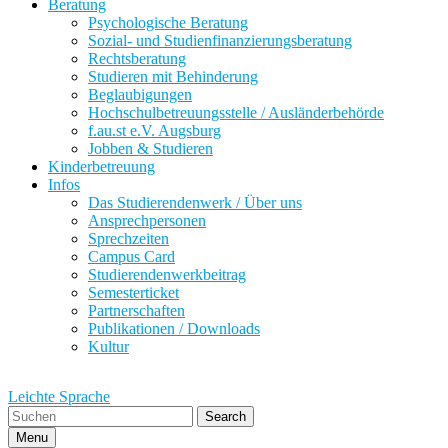
Beratung
Psychologische Beratung
Sozial- und Studienfinanzierungsberatung
Rechtsberatung
Studieren mit Behinderung
Beglaubigungen
Hochschulbetreuungsstelle / Ausländerbehörde
f.au.st e.V. Augsburg
Jobben & Studieren
Kinderbetreuung
Infos
Das Studierendenwerk / Über uns
Ansprechpersonen
Sprechzeiten
Campus Card
Studierendenwerkbeitrag
Semesterticket
Partnerschaften
Publikationen / Downloads
Kultur
Leichte Sprache
Search
Menu