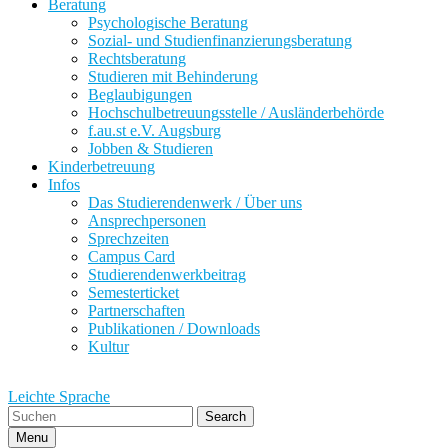
Beratung
Psychologische Beratung
Sozial- und Studienfinanzierungsberatung
Rechtsberatung
Studieren mit Behinderung
Beglaubigungen
Hochschulbetreuungsstelle / Ausländerbehörde
f.au.st e.V. Augsburg
Jobben & Studieren
Kinderbetreuung
Infos
Das Studierendenwerk / Über uns
Ansprechpersonen
Sprechzeiten
Campus Card
Studierendenwerkbeitrag
Semesterticket
Partnerschaften
Publikationen / Downloads
Kultur
Leichte Sprache
Search
Menu