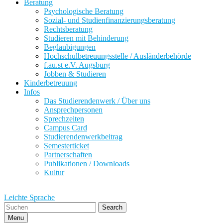
Beratung
Psychologische Beratung
Sozial- und Studienfinanzierungsberatung
Rechtsberatung
Studieren mit Behinderung
Beglaubigungen
Hochschulbetreuungsstelle / Ausländerbehörde
f.au.st e.V. Augsburg
Jobben & Studieren
Kinderbetreuung
Infos
Das Studierendenwerk / Über uns
Ansprechpersonen
Sprechzeiten
Campus Card
Studierendenwerkbeitrag
Semesterticket
Partnerschaften
Publikationen / Downloads
Kultur
Leichte Sprache
Search
Menu