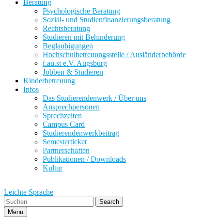
Beratung
Psychologische Beratung
Sozial- und Studienfinanzierungsberatung
Rechtsberatung
Studieren mit Behinderung
Beglaubigungen
Hochschulbetreuungsstelle / Ausländerbehörde
f.au.st e.V. Augsburg
Jobben & Studieren
Kinderbetreuung
Infos
Das Studierendenwerk / Über uns
Ansprechpersonen
Sprechzeiten
Campus Card
Studierendenwerkbeitrag
Semesterticket
Partnerschaften
Publikationen / Downloads
Kultur
Leichte Sprache
Search
Menu