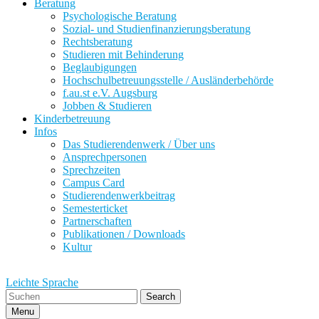
Beratung
Psychologische Beratung
Sozial- und Studienfinanzierungsberatung
Rechtsberatung
Studieren mit Behinderung
Beglaubigungen
Hochschulbetreuungsstelle / Ausländerbehörde
f.au.st e.V. Augsburg
Jobben & Studieren
Kinderbetreuung
Infos
Das Studierendenwerk / Über uns
Ansprechpersonen
Sprechzeiten
Campus Card
Studierendenwerkbeitrag
Semesterticket
Partnerschaften
Publikationen / Downloads
Kultur
Leichte Sprache
Search
Menu