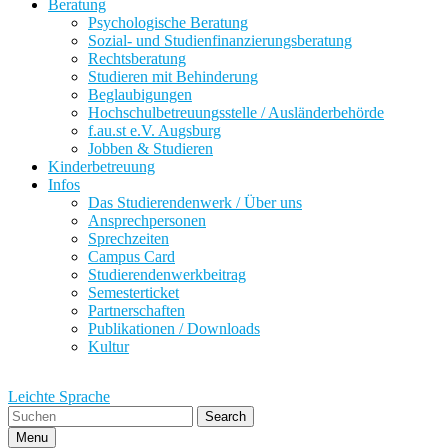
Beratung
Psychologische Beratung
Sozial- und Studienfinanzierungsberatung
Rechtsberatung
Studieren mit Behinderung
Beglaubigungen
Hochschulbetreuungsstelle / Ausländerbehörde
f.au.st e.V. Augsburg
Jobben & Studieren
Kinderbetreuung
Infos
Das Studierendenwerk / Über uns
Ansprechpersonen
Sprechzeiten
Campus Card
Studierendenwerkbeitrag
Semesterticket
Partnerschaften
Publikationen / Downloads
Kultur
Leichte Sprache
Search
Menu