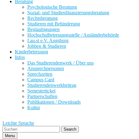
Beratung
Psychologische Beratung
Sozial- und Studienfinanzierungsberatung
Rechtsberatung
Studieren mit Behinderung
Beglaubigungen
Hochschulbetreuungsstelle / Ausländerbehörde
f.au.st e.V. Augsburg
Jobben & Studieren
Kinderbetreuung
Infos
Das Studierendenwerk / Über uns
Ansprechpersonen
Sprechzeiten
Campus Card
Studierendenwerkbeitrag
Semesterticket
Partnerschaften
Publikationen / Downloads
Kultur
Leichte Sprache
Search
Menu