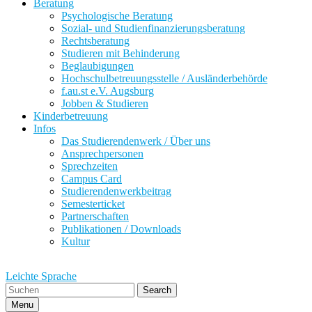
Beratung
Psychologische Beratung
Sozial- und Studienfinanzierungsberatung
Rechtsberatung
Studieren mit Behinderung
Beglaubigungen
Hochschulbetreuungsstelle / Ausländerbehörde
f.au.st e.V. Augsburg
Jobben & Studieren
Kinderbetreuung
Infos
Das Studierendenwerk / Über uns
Ansprechpersonen
Sprechzeiten
Campus Card
Studierendenwerkbeitrag
Semesterticket
Partnerschaften
Publikationen / Downloads
Kultur
Leichte Sprache
Search
Menu