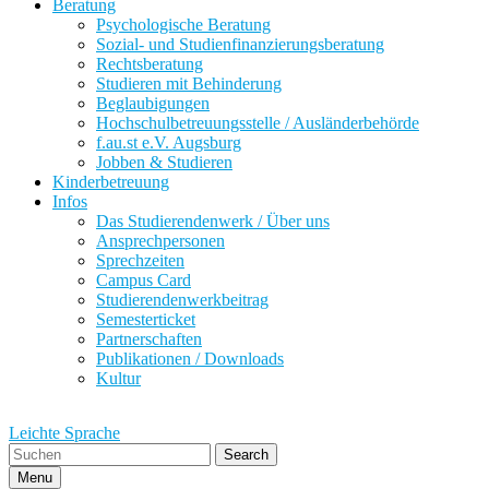
Beratung
Psychologische Beratung
Sozial- und Studienfinanzierungsberatung
Rechtsberatung
Studieren mit Behinderung
Beglaubigungen
Hochschulbetreuungsstelle / Ausländerbehörde
f.au.st e.V. Augsburg
Jobben & Studieren
Kinderbetreuung
Infos
Das Studierendenwerk / Über uns
Ansprechpersonen
Sprechzeiten
Campus Card
Studierendenwerkbeitrag
Semesterticket
Partnerschaften
Publikationen / Downloads
Kultur
Leichte Sprache
Search
Menu