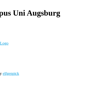
mpus Uni Augsburg
by
elfgenpick