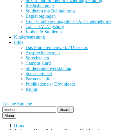
Sozial- und Studienfinanzierungsberatung
Rechtsberatung
Studieren mit Behinderung
Beglaubigungen
Hochschulbetreuungsstelle / Ausländerbehörde
f.au.st e.V. Augsburg
Jobben & Studieren
Kinderbetreuung
Infos
Das Studierendenwerk / Über uns
Ansprechpersonen
Sprechzeiten
Campus Card
Studierendenwerkbeitrag
Semesterticket
Partnerschaften
Publikationen / Downloads
Kultur
Leichte Sprache
Search
Menu
Home