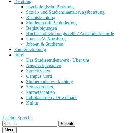
Beratung
Psychologische Beratung
Sozial- und Studienfinanzierungsberatung
Rechtsberatung
Studieren mit Behinderung
Beglaubigungen
Hochschulbetreuungsstelle / Ausländerbehörde
f.au.st e.V. Augsburg
Jobben & Studieren
Kinderbetreuung
Infos
Das Studierendenwerk / Über uns
Ansprechpersonen
Sprechzeiten
Campus Card
Studierendenwerkbeitrag
Semesterticket
Partnerschaften
Publikationen / Downloads
Kultur
Leichte Sprache
Search
Menu