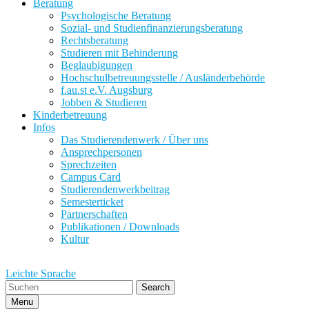
Beratung
Psychologische Beratung
Sozial- und Studienfinanzierungsberatung
Rechtsberatung
Studieren mit Behinderung
Beglaubigungen
Hochschulbetreuungsstelle / Ausländerbehörde
f.au.st e.V. Augsburg
Jobben & Studieren
Kinderbetreuung
Infos
Das Studierendenwerk / Über uns
Ansprechpersonen
Sprechzeiten
Campus Card
Studierendenwerkbeitrag
Semesterticket
Partnerschaften
Publikationen / Downloads
Kultur
Leichte Sprache
Search
Menu