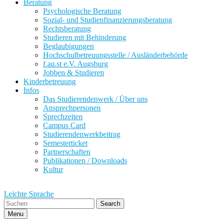
Beratung
Psychologische Beratung
Sozial- und Studienfinanzierungsberatung
Rechtsberatung
Studieren mit Behinderung
Beglaubigungen
Hochschulbetreuungsstelle / Ausländerbehörde
f.au.st e.V. Augsburg
Jobben & Studieren
Kinderbetreuung
Infos
Das Studierendenwerk / Über uns
Ansprechpersonen
Sprechzeiten
Campus Card
Studierendenwerkbeitrag
Semesterticket
Partnerschaften
Publikationen / Downloads
Kultur
Leichte Sprache
Search
Menu