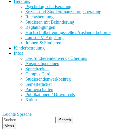
Beratung
Psychologische Beratung
Sozial- und Studienfinanzierungsberatung
Rechtsberatung
Studieren mit Behinderung
Beglaubigungen
Hochschulbetreuungsstelle / Ausländerbehörde
f.au.st e.V. Augsburg
Jobben & Studieren
Kinderbetreuung
Infos
Das Studierendenwerk / Über uns
Ansprechpersonen
Sprechzeiten
Campus Card
Studierendenwerkbeitrag
Semesterticket
Partnerschaften
Publikationen / Downloads
Kultur
Leichte Sprache
Search
Menu