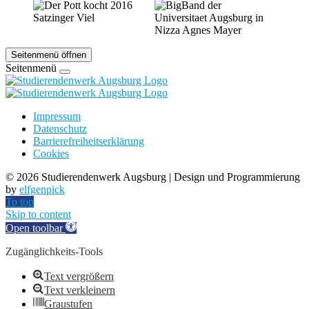
Seitenmenü öffnen
Seitenmenü
Impressum
Datenschutz
Barrierefreiheitserklärung
Cookies
©
2026 Studierendenwerk Augsburg | Design und Programmierung
by
elfgenpick
To top
Skip to content
Open toolbar
Zugänglichkeits-Tools
Text vergrößern
Text verkleinern
Graustufen