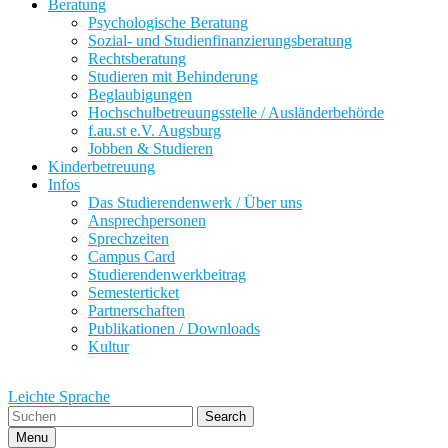
Beratung
Psychologische Beratung
Sozial- und Studienfinanzierungsberatung
Rechtsberatung
Studieren mit Behinderung
Beglaubigungen
Hochschulbetreuungsstelle / Ausländerbehörde
f.au.st e.V. Augsburg
Jobben & Studieren
Kinderbetreuung
Infos
Das Studierendenwerk / Über uns
Ansprechpersonen
Sprechzeiten
Campus Card
Studierendenwerkbeitrag
Semesterticket
Partnerschaften
Publikationen / Downloads
Kultur
Leichte Sprache
Search
Menu