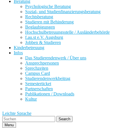
Beratung
Psychologische Beratung
Sozial- und Studienfinanzierungsberatung
Rechtsberatung
Studieren mit Behinderung
Beglaubigungen
Hochschulbetreuungsstelle / Ausländerbehörde
f.au.st e.V. Augsburg
Jobben & Studieren
Kinderbetreuung
Infos
Das Studierendenwerk / Über uns
Ansprechpersonen
Sprechzeiten
Campus Card
Studierendenwerkbeitrag
Semesterticket
Partnerschaften
Publikationen / Downloads
Kultur
Leichte Sprache
Search
Menu