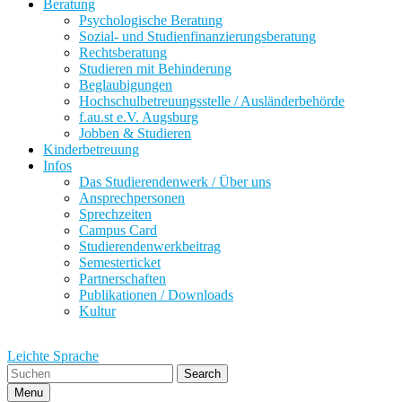
Beratung
Psychologische Beratung
Sozial- und Studienfinanzierungsberatung
Rechtsberatung
Studieren mit Behinderung
Beglaubigungen
Hochschulbetreuungsstelle / Ausländerbehörde
f.au.st e.V. Augsburg
Jobben & Studieren
Kinderbetreuung
Infos
Das Studierendenwerk / Über uns
Ansprechpersonen
Sprechzeiten
Campus Card
Studierendenwerkbeitrag
Semesterticket
Partnerschaften
Publikationen / Downloads
Kultur
Leichte Sprache
Search
Menu