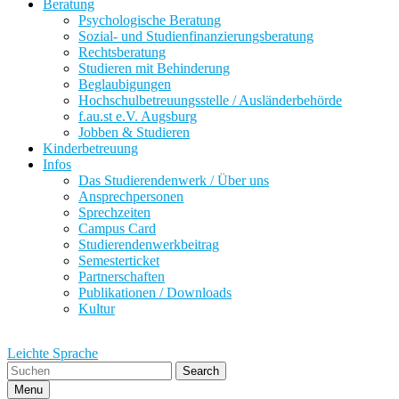
Beratung
Psychologische Beratung
Sozial- und Studienfinanzierungsberatung
Rechtsberatung
Studieren mit Behinderung
Beglaubigungen
Hochschulbetreuungsstelle / Ausländerbehörde
f.au.st e.V. Augsburg
Jobben & Studieren
Kinderbetreuung
Infos
Das Studierendenwerk / Über uns
Ansprechpersonen
Sprechzeiten
Campus Card
Studierendenwerkbeitrag
Semesterticket
Partnerschaften
Publikationen / Downloads
Kultur
Leichte Sprache
Search
Menu