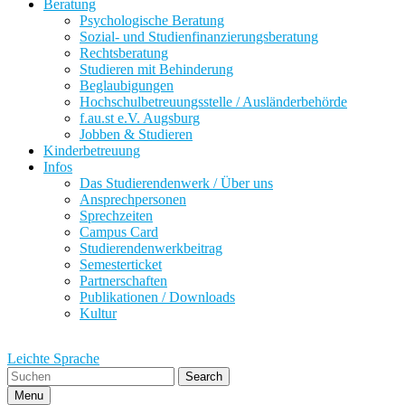
Beratung
Psychologische Beratung
Sozial- und Studienfinanzierungsberatung
Rechtsberatung
Studieren mit Behinderung
Beglaubigungen
Hochschulbetreuungsstelle / Ausländerbehörde
f.au.st e.V. Augsburg
Jobben & Studieren
Kinderbetreuung
Infos
Das Studierendenwerk / Über uns
Ansprechpersonen
Sprechzeiten
Campus Card
Studierendenwerkbeitrag
Semesterticket
Partnerschaften
Publikationen / Downloads
Kultur
Leichte Sprache
Search
Menu